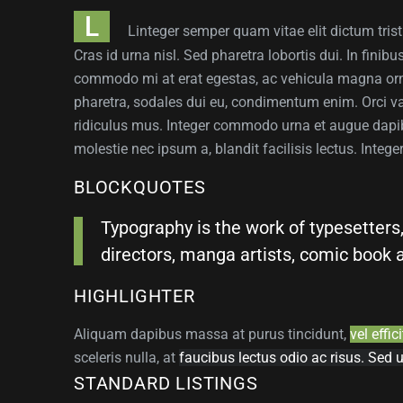
L
Linteger semper quam vitae elit dictum trist
Cras id urna nisl. Sed pharetra lobortis dui. In fini
commodo mi at erat egestas, ac vehicula magna ornar
pharetra, sodales dui eu, condimentum enim. Orci v
ridiculus mus. Integer commodo urna et augue dapi
molestie nec ipsum a, blandit facilisis lectus. Intege
BLOCKQUOTES
Typography is the work of typesetters,
directors, manga artists, comic book art
HIGHLIGHTER
Aliquam dapibus massa at purus tincidunt,
vel effic
sceleris nulla, at
faucibus lectus odio ac risus. Sed 
STANDARD LISTINGS