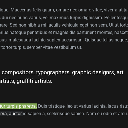
ique. Maecenas felis quam, ornare nec ornare vitae, viverra at ju
bus dui nec nunc varius, vel maximus turpis dignissim. Pellentesq
e. Sed non nibh a mi iaculis vehicula eget non sem. Ut ut tort
arius natoque penatibus et magnis dis parturient montes, nascet
bus, malesuada lacinia sapien accumsan. Quisque tellus neque,
r tortor turpis, semper vitae vestibulum ut.
 compositors, typographers, graphic designrs, art
ists, graffiti artists.
itur turpis pharetra.
Duis tristique, leo ut varius lacinia, lacus risu
urna, auctor
id sapien a, scelerisque sapien. Nam eu odio et arcu.